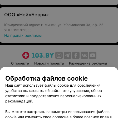
ООО «НейлБерри»
Юридический адрес: г. Минск, ул. Жасминовая 3А, оф. 22
УНП: 193702355
На правах рекламы
О проекте
Новости проекта
Размещение рекламы
Медицинский маркетинг
Публичный договор
Обработка файлов cookie
Пользовательское соглашение
Способы оплаты
Наш сайт использует файлы cookie для обеспечения
Вакансии
Партнеры
удобства пользователей сайта, его улучшения, сбора
Написать руководителю 103.by
статистики и предоставления персонализированных
Написать в поддержку
рекомендаций.
Персональные настройки cookie
Вы можете настроить параметры использования файлов
Обработка персональных данных
cookie или изменить свое согласие в более позднее время.