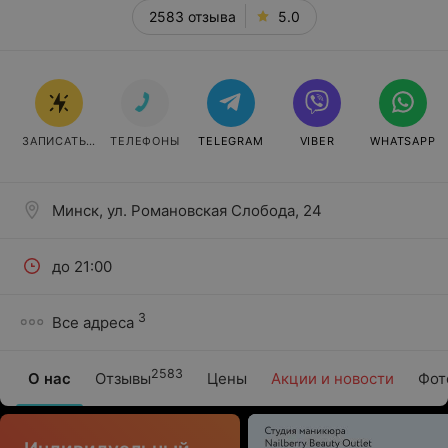
2583 отзыва
5.0
ЗАПИСАТЬСЯ
ТЕЛЕФОНЫ
TELEGRAM
VIBER
WHATSAPP
Минск, ул. Романовская Слобода, 24
до 21:00
3
Все адреса
2583
О нас
Отзывы
Цены
Акции и новости
Фот