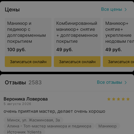
Вас!»
Цены
Все цены
Маникюр и
Комбинированный
Маникюр+
педикюр с
маникюр+ снятие
снятие+
долговременным
+ долговременное
укрепление
покрытием
покрытие
нюдовым ге
100 руб.
49 руб.
49 руб.
Записаться онлайн
Записаться онлайн
Записаться о
Отзывы
2583
Все отзывы
Вероника Ловерова
5 августа 2026
очень приятная мастер, делает очень хорошо
Минск, ул. Жасминовая, 3а
Алина - Топ-мастер маникюра и педикюра
Маникюр
Источник Yclients